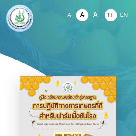
A
A
TH
EN
A